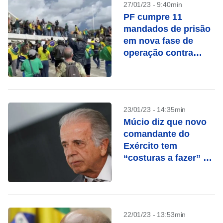
27/01/23 - 9:40min
PF cumpre 11
mandados de prisão
em nova fase de
operação contra
envolvidos em
ataques aos Três
Poderes
23/01/23 - 14:35min
Múcio diz que novo
comandante do
Exército tem
“costuras a fazer” e
que “agora” coisas
estão arrumadas
22/01/23 - 13:53min