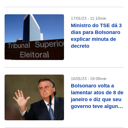
17/01/23 - 11:10min
Ministro do TSE dá 3
dias para Bolsonaro
explicar minuta de
decreto
16/01/23 - 18:08min
Bolsonaro volta a
lamentar atos de 8 de
janeiro e diz que seu
governo teve alguns
“furos”