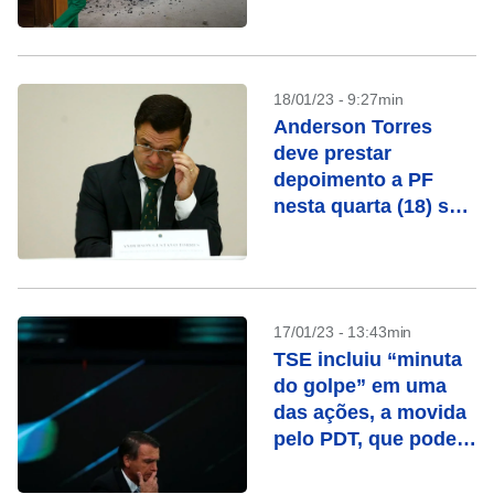
ataque aos Três
Poderes
18/01/23 - 9:27min
Anderson Torres
deve prestar
depoimento a PF
nesta quarta (18) sob
enorme pressão
17/01/23 - 13:43min
TSE incluiu “minuta
do golpe” em uma
das ações, a movida
pelo PDT, que pode
tornar Bolsonaro
inelegível