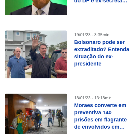
do DF e ex-secretário
da Segurança
19/01/23 - 3:35min
Bolsonaro pode ser
extraditado? Entenda
situação do ex-
presidente
18/01/23 - 13:18min
Moraes converte em
preventiva 140
prisões em flagrante
de envolvidos em