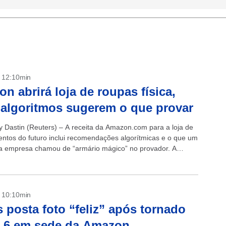
- 12:10min
n abrirá loja de roupas física,
algoritmos sugerem o que provar
ey Dastin (Reuters) – A receita da Amazon.com para a loja de
ntos do futuro inclui recomendações algorítmicas e o que um
da empresa chamou de “armário mágico” no provador. A
.
- 10:10min
 posta foto “feliz” após tornado
r 6 em sede da Amazon