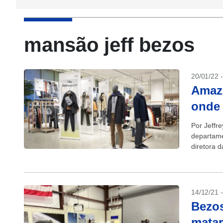
mansão jeff bezos
20/01/22 
Amazo
onde 
Por Jeffr
departame
diretora 
varejista..
14/12/21 
Bezos
mata