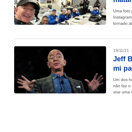
Uma foto 
Instagram
tornado at
19/11/21 
Jeff 
mi pa
Um dos ho
não faz o 
vive uma v