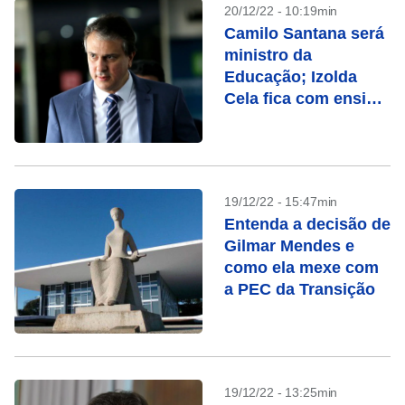
20/12/22 - 10:19min
Camilo Santana será
ministro da
Educação; Izolda
Cela fica com ensino
básico
19/12/22 - 15:47min
Entenda a decisão de
Gilmar Mendes e
como ela mexe com
a PEC da Transição
19/12/22 - 13:25min