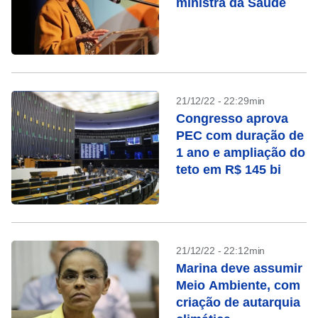
ministra da Saúde
21/12/22 - 22:29min
Congresso aprova
PEC com duração de
1 ano e ampliação do
teto em R$ 145 bi
21/12/22 - 22:12min
Marina deve assumir
Meio Ambiente, com
criação de autarquia