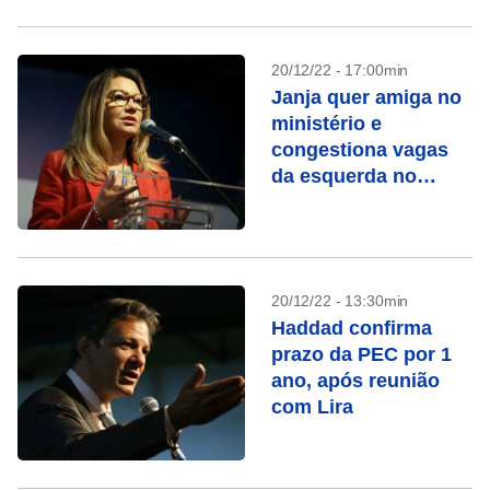
20/12/22 - 17:00min
Janja quer amiga no
ministério e
congestiona vagas
da esquerda no
governo
20/12/22 - 13:30min
Haddad confirma
prazo da PEC por 1
ano, após reunião
com Lira