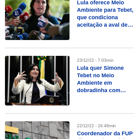
Lula oferece Meio
Ambiente para Tebet,
que condiciona
aceitação a aval de
Marina
23/12/22 - 7:03min
Lula quer Simone
Tebet no Meio
Ambiente em
dobradinha com
Marina
22/12/22 - 16:48min
Coordenador da FUP