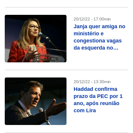
20/12/22 - 17:00min
Janja quer amiga no
ministério e
congestiona vagas
da esquerda no
governo
20/12/22 - 13:30min
Haddad confirma
prazo da PEC por 1
ano, após reunião
com Lira