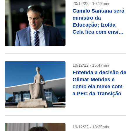
20/12/22 - 10:19min
Camilo Santana será
ministro da
Educação; Izolda
Cela fica com ensino
básico
19/12/22 - 15:47min
Entenda a decisão de
Gilmar Mendes e
como ela mexe com
a PEC da Transição
19/12/22 - 13:25min