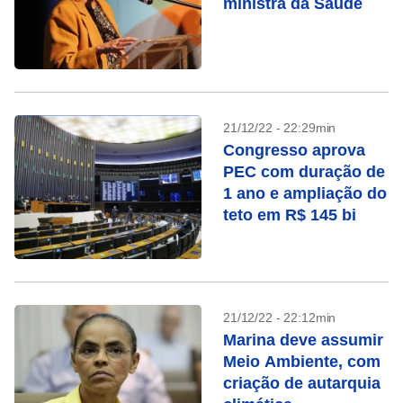
ministra da Saúde
21/12/22 - 22:29min
Congresso aprova
PEC com duração de
1 ano e ampliação do
teto em R$ 145 bi
21/12/22 - 22:12min
Marina deve assumir
Meio Ambiente, com
criação de autarquia