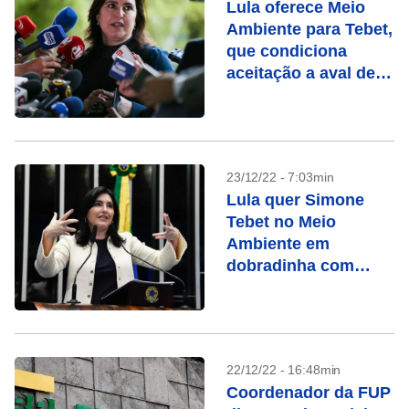
Lula oferece Meio
Ambiente para Tebet,
que condiciona
aceitação a aval de
Marina
23/12/22 - 7:03min
Lula quer Simone
Tebet no Meio
Ambiente em
dobradinha com
Marina
22/12/22 - 16:48min
Coordenador da FUP