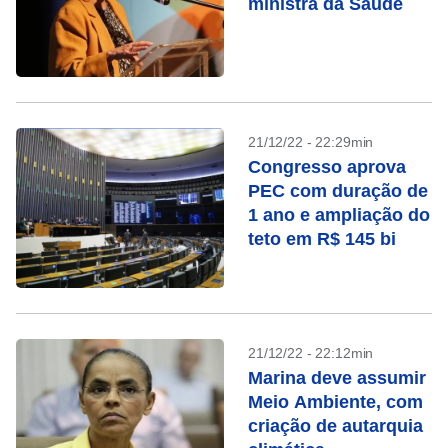
ministra da Saúde
21/12/22 - 22:29min
Congresso aprova
PEC com duração de
1 ano e ampliação do
teto em R$ 145 bi
21/12/22 - 22:12min
Marina deve assumir
Meio Ambiente, com
criação de autarquia