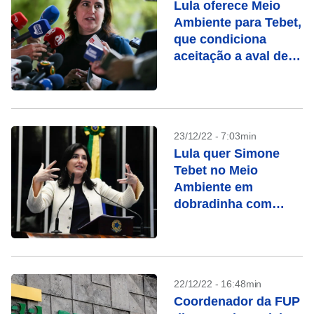
Lula oferece Meio
Ambiente para Tebet,
que condiciona
aceitação a aval de
Marina
23/12/22 - 7:03min
Lula quer Simone
Tebet no Meio
Ambiente em
dobradinha com
Marina
22/12/22 - 16:48min
Coordenador da FUP