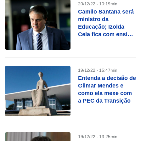
20/12/22 - 10:19min
Camilo Santana será
ministro da
Educação; Izolda
Cela fica com ensino
básico
19/12/22 - 15:47min
Entenda a decisão de
Gilmar Mendes e
como ela mexe com
a PEC da Transição
19/12/22 - 13:25min