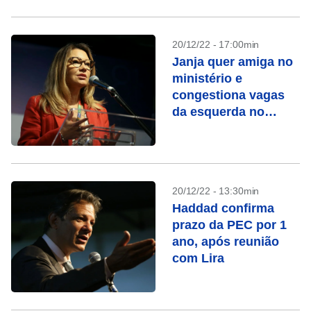
20/12/22 - 17:00min
Janja quer amiga no
ministério e
congestiona vagas
da esquerda no
governo
20/12/22 - 13:30min
Haddad confirma
prazo da PEC por 1
ano, após reunião
com Lira