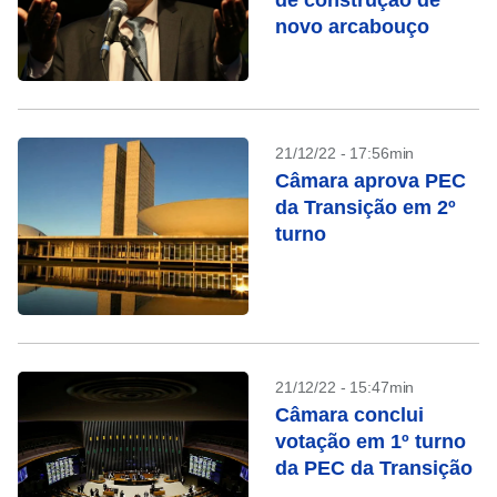
de construção de
novo arcabouço
21/12/22 - 17:56min
Câmara aprova PEC
da Transição em 2º
turno
21/12/22 - 15:47min
Câmara conclui
votação em 1º turno
da PEC da Transição