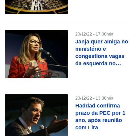
20/12/22 - 17:00min
Janja quer amiga no
ministério e
congestiona vagas
da esquerda no
governo
20/12/22 - 13:30min
Haddad confirma
prazo da PEC por 1
ano, após reunião
com Lira