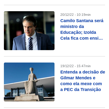
20/12/22 - 10:19min
Camilo Santana será
ministro da
Educação; Izolda
Cela fica com ensino
básico
19/12/22 - 15:47min
Entenda a decisão de
Gilmar Mendes e
como ela mexe com
a PEC da Transição