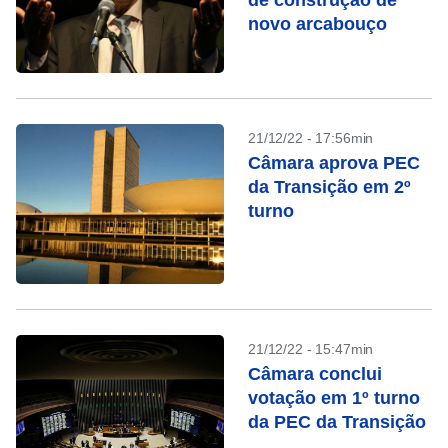
de construção de
novo arcabouço
21/12/22 - 17:56min
Câmara aprova PEC
da Transição em 2º
turno
21/12/22 - 15:47min
Câmara conclui
votação em 1º turno
da PEC da Transição