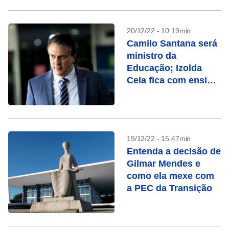
20/12/22 - 10:19min
Camilo Santana será
ministro da
Educação; Izolda
Cela fica com ensino
básico
19/12/22 - 15:47min
Entenda a decisão de
Gilmar Mendes e
como ela mexe com
a PEC da Transição