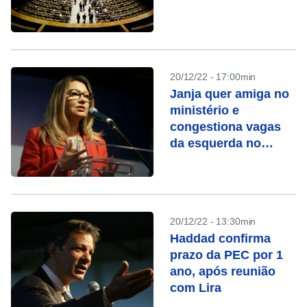
20/12/22 - 17:00min
Janja quer amiga no
ministério e
congestiona vagas
da esquerda no
governo
20/12/22 - 13:30min
Haddad confirma
prazo da PEC por 1
ano, após reunião
com Lira