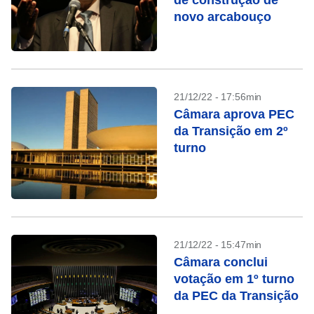
de construção de
novo arcabouço
21/12/22 - 17:56min
Câmara aprova PEC
da Transição em 2º
turno
21/12/22 - 15:47min
Câmara conclui
votação em 1º turno
da PEC da Transição