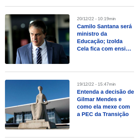
20/12/22 - 10:19min
Camilo Santana será
ministro da
Educação; Izolda
Cela fica com ensino
básico
19/12/22 - 15:47min
Entenda a decisão de
Gilmar Mendes e
como ela mexe com
a PEC da Transição