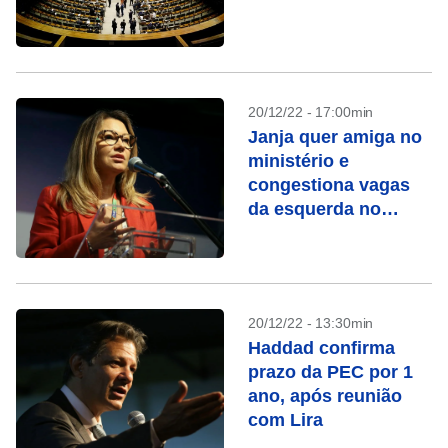
20/12/22 - 17:00min
Janja quer amiga no
ministério e
congestiona vagas
da esquerda no
governo
20/12/22 - 13:30min
Haddad confirma
prazo da PEC por 1
ano, após reunião
com Lira