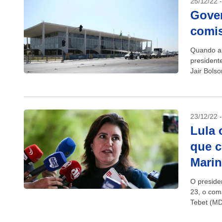
25/12/22 
Gover
comis
Quando as
presidente
Jair Bols
Esplanada
23/12/22 
Lula 
que c
Mari
O presiden
23, o com
Tebet (MD
estar disp