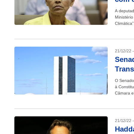
A deputad
Ministéri
Climática”
prometeu c
21/12/22 
Senad
Trans
O Senado 
à Constitu
Câmara e 
21/12/22 
Hadda