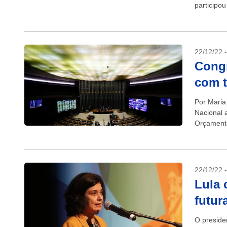
participou
Luiz Ináci
22/12/22 
Cong
com t
Por Maria
Nacional 
Orçamentá
do teto de
22/12/22 
Lula 
futur
O preside