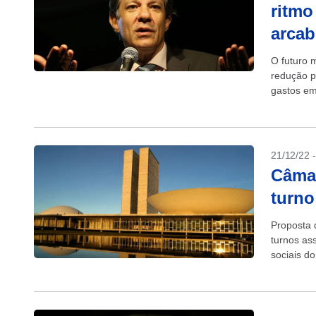
ritmo
arca
O futuro 
redução p
gastos em
21/12/22 
Câmar
turno
Proposta 
turnos as
sociais d
quarta-fei