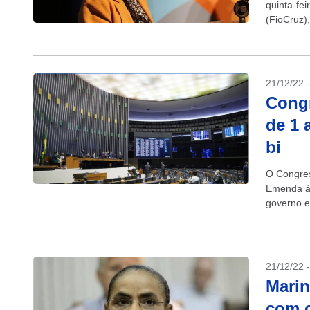
quinta-fe
(FioCruz),
janeiro. 
21/12/22 
Cong
de 1 
bi
O Congres
Emenda à 
governo e
Lula da Si
21/12/22 
Marin
com c