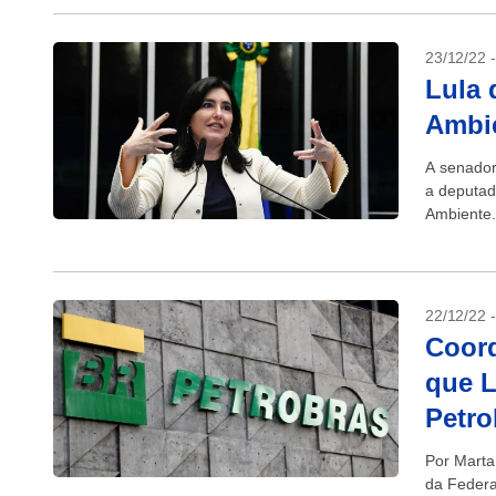
23/12/22 
Lula 
Ambi
A senado
a deputad
Ambiente. 
Luiz Ináci
22/12/22 
Coord
que L
Petro
Por Marta
da Federa