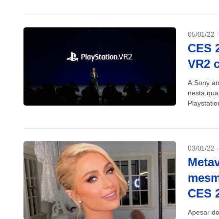
05/01/22 
CES 2
VR2 c
A Sony an
nesta quar
Playstatio
carro elét
03/01/22 
Metav
mesmo
CES 
Apesar do