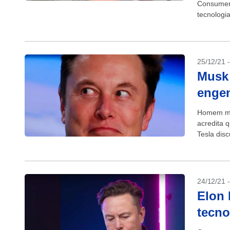
Consumers
tecnologi
será real
25/12/21 
Musk
engen
Homem mai
acredita 
Tesla dis
Inteligênci
24/12/21 
Elon 
tecno