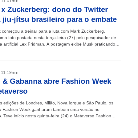
- 11:01min
x Zuckerberg: dono do Twitter
a jiu-jítsu brasileiro para o embate
 começou a treinar para a luta com Mark Zuckerberg,
ma foto postada nesta terça-feira (27) pelo pesquisador de
ia artificial Lex Fridman. A postagem exibe Musk praticando
brasileiro com Fridman. “Fiz...
- 11:19min
e & Gabanna abre Fashion Week
etaverso
s edições de Londres, Milão, Nova Iorque e São Paulo, os
 do Fashion Week ganharam também uma versão no
. Teve início nesta quinta-feira (24) o Metaverse Fashion
nto na plataforma...