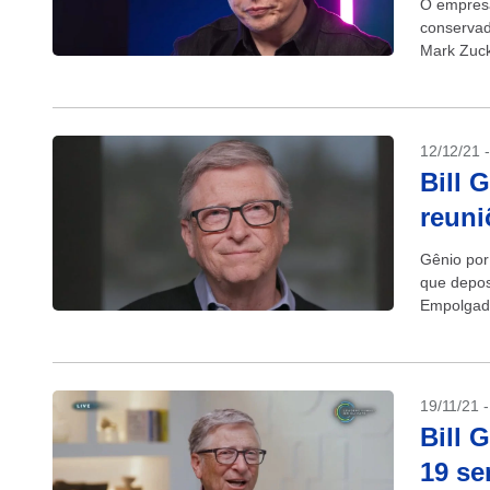
O empresá
conservad
Mark Zuck
amarrada 
12/12/21 
Bill 
reuni
Gênio por 
que depos
Empolgado
próximo...
19/11/21 
Bill 
19 se