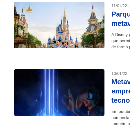
11/01/22 
Parqu
metav
A Disney 
que permi
de forma 
baseiam n
10/01/22 
Metav
empre
tecno
Em outubr
nomenclat
também a 
diferente 