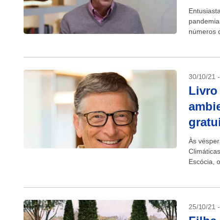
Entusiast
pandemias
números d
30/10/21 
Livro
ambie
gratu
Às vésper
Climática
Escócia, o
gratuitam
25/10/21 