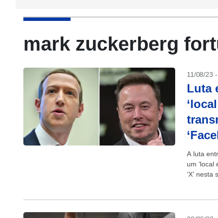
mark zuckerberg for
11/08/23 
Luta 
‘loca
trans
‘Face
A luta en
um ‘local 
‘X’ nesta 