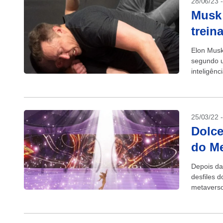
28/06/23 
Musk 
trein
Elon Musk
segundo u
inteligênc
jiu-jítsu 
25/03/22 
Dolc
do M
Depois da
desfiles
metaverso
Week, eve