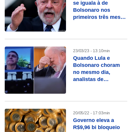
se iguala à de
Bolsonaro nos
primeiros três meses
de governo, mostra
pesquisa
23/03/23 - 13:10min
Quando Lula e
Bolsonaro choram
no mesmo dia,
analistas de
marketing enxergam
além
20/05/22 - 17:03min
Governo eleva a
R$9,96 bi bloqueio