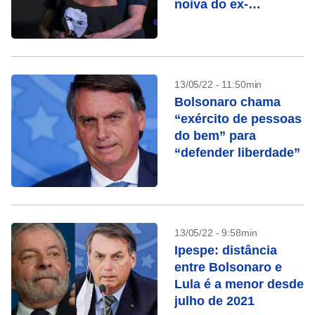
noiva do ex-
presidente
13/05/22 - 11:50min
Bolsonaro chama
“exército de pessoas
do bem” para
“defender liberdade”
13/05/22 - 9:58min
Ipespe: distância
entre Bolsonaro e
Lula é a menor desde
julho de 2021