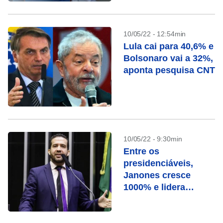
10/05/22 - 12:54min
Lula cai para 40,6% e
Bolsonaro vai a 32%,
aponta pesquisa CNT
10/05/22 - 9:30min
Entre os
presidenciáveis,
Janones cresce
1000% e lidera
avanço nas redes