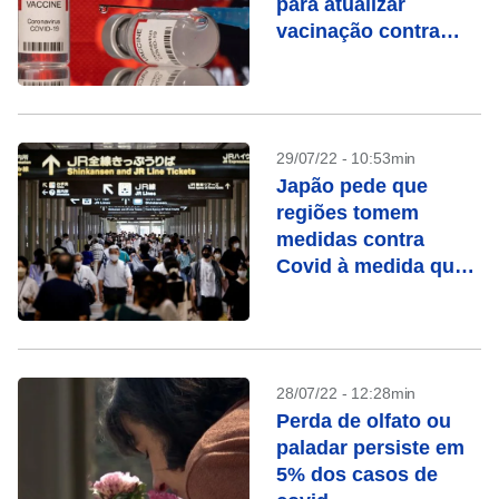
para atualizar
vacinação contra
Covid, dizem
especialistas
29/07/22 - 10:53min
Japão pede que
regiões tomem
medidas contra
Covid à medida que
variante se espalha
28/07/22 - 12:28min
Perda de olfato ou
paladar persiste em
5% dos casos de