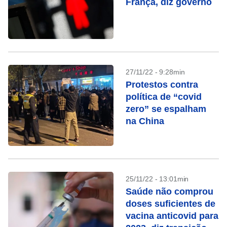
França, diz governo
27/11/22 - 9:28min
Protestos contra
política de “covid
zero” se espalham
na China
25/11/22 - 13:01min
Saúde não comprou
doses suficientes de
vacina anticovid para