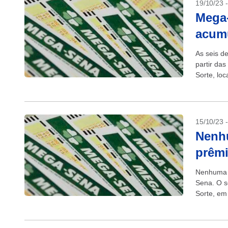
19/10/23 
Mega-
acum
As seis d
partir das
Sorte, lo
transmissã
15/10/23 
Nenhu
prêmi
Nenhuma a
Sena. O s
Sorte, em