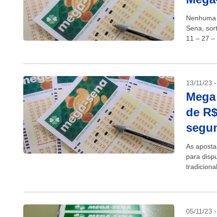
Nenhuma a
Sena, sor
11 – 27 –
13/11/23 
Mega 
de R$
segun
As aposta
para disp
tradicion
as...
05/11/23 