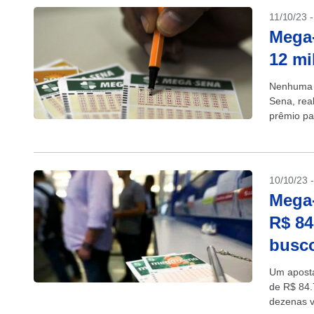
11/10/23 
Mega-
12 mi
Nenhuma a
Sena, rea
prêmio pa
R$ 12...
10/10/23 
Mega
R$ 84
busc
Um aposta
de R$ 84
dezenas v