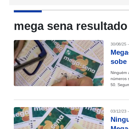
mega sena resultado
30/08/25 
Mega-
sobe 
Ninguém a
números s
50. Segun
03/12/23 
Ningu
Mega-