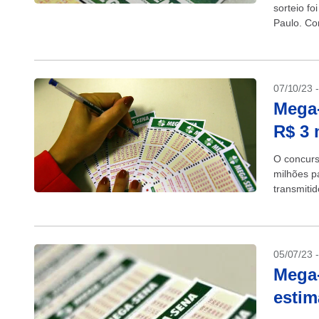
sorteio f
Paulo. Com
07/10/23 
Mega
R$ 3 
O concur
milhões p
transmiti
até...
05/07/23 
Mega-
esti