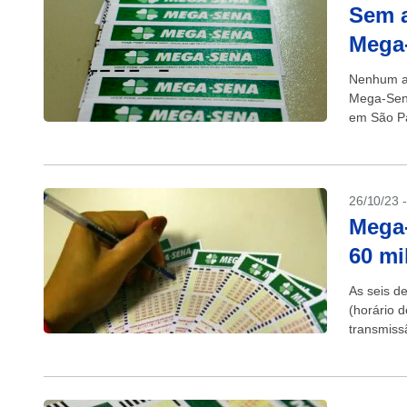
Sem a
Mega
Nenhum ap
Mega-Sena
em São Pa
26/10/23 
Mega-
60 mi
As seis d
(horário 
transmiss
Facebook.