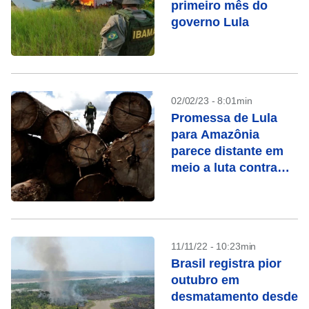
primeiro mês do
governo Lula
02/02/23 - 8:01min
Promessa de Lula
para Amazônia
parece distante em
meio a luta contra
desmatamento
11/11/22 - 10:23min
Brasil registra pior
outubro em
desmatamento desde