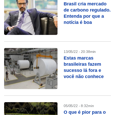
Brasil cria mercado
de carbono regulado.
Entenda por que a
notícia é boa
13/05/22 - 20:38min
Estas marcas
brasileiras fazem
sucesso lá fora e
você não conhece
05/05/22 - 8:32min
O que é pior para o