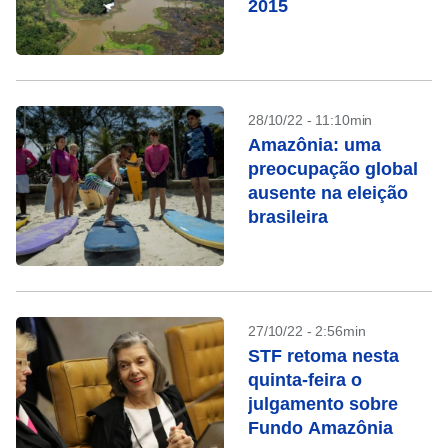
2015
28/10/22 - 11:10min
Amazônia: uma
preocupação global
ausente na eleição
brasileira
27/10/22 - 2:56min
STF retoma nesta
quinta-feira o
julgamento sobre
Fundo Amazônia