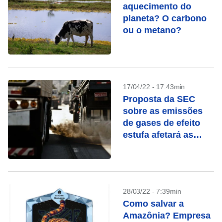
aquecimento do
planeta? O carbono
ou o metano?
17/04/22 - 17:43min
Proposta da SEC
sobre as emissões
de gases de efeito
estufa afetará as
empresas nacionais
28/03/22 - 7:39min
Como salvar a
Amazônia? Empresa