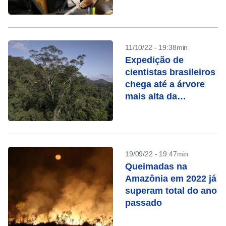
11/10/22 - 19:38min
Expedição de
cientistas brasileiros
chega até a árvore
mais alta da
Amazônia
19/09/22 - 19:47min
Queimadas na
Amazônia em 2022 já
superam total do ano
passado