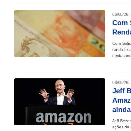
06/08/26 
Com S
Renda
Com Selic 
renda fixa
destacand
06/08/26 
Jeff 
Amazo
ainda
Jeff Bezo
ações da 