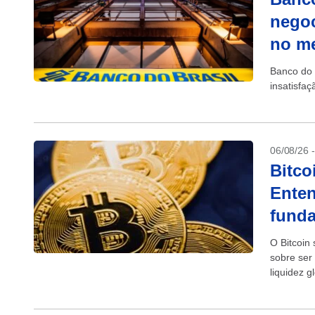
negoc
no m
Banco do 
insatisfa
06/08/26 
Bitco
Enten
fund
O Bitcoin
sobre ser
liquidez g