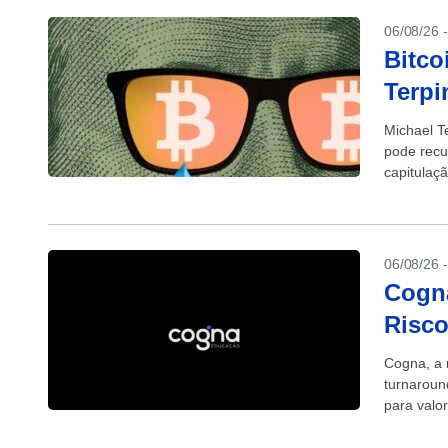
06/08/26 
Bitco
Terpi
Michael T
pode recu
capitulaçã
06/08/26 
Cogna
Risco
Cogna, a 
turnaroun
para valo