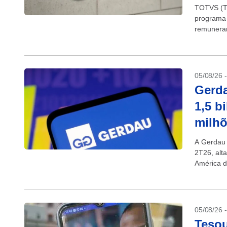
TOTVS (T
programa 
remunerar
05/08/26 
Gerda
1,5 b
milhõ
A Gerdau 
2T26, alt
América d
05/08/26 
Tesou