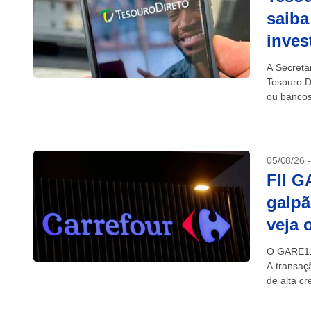
saiba
inves
A Secreta
Tesouro Di
ou bancos
05/08/26 
FII G
galpã
veja 
O GARE11 
A transaçã
de alta cr