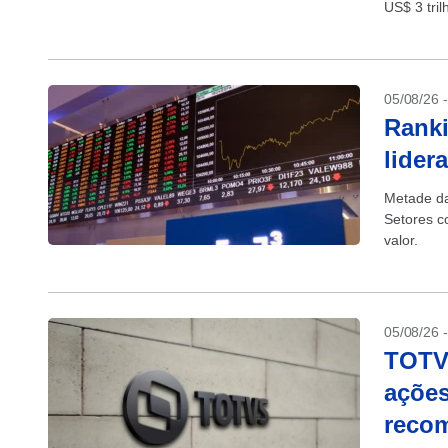
US$ 3 tril
05/08/26 
Ranki
lider
Metade da
Setores c
valor.
05/08/26 
TOTVS
ações
recom