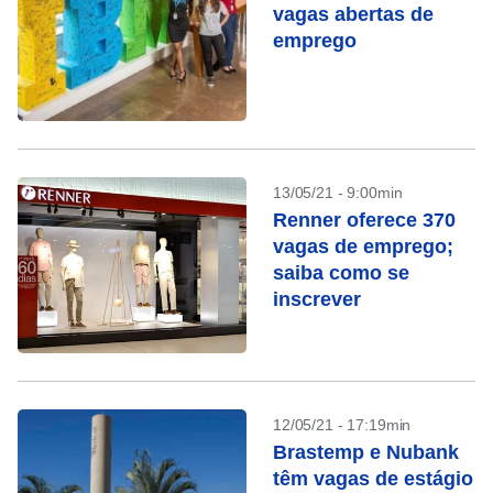
vagas abertas de
emprego
13/05/21 - 9:00min
Renner oferece 370
vagas de emprego;
saiba como se
inscrever
12/05/21 - 17:19min
Brastemp e Nubank
têm vagas de estágio