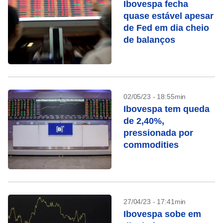
Ibovespa fecha
quase estável apesar
de Fed em dia cheio
de balanços
02/05/23 - 18:55min
Ibovespa tem queda
de 2,40%,
pressionada por
commodities
27/04/23 - 17:41min
Ibovespa sobe em