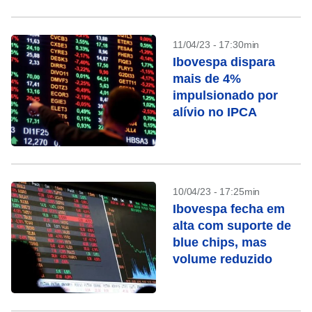
11/04/23 - 17:30min
Ibovespa dispara
mais de 4%
impulsionado por
alívio no IPCA
10/04/23 - 17:25min
Ibovespa fecha em
alta com suporte de
blue chips, mas
volume reduzido