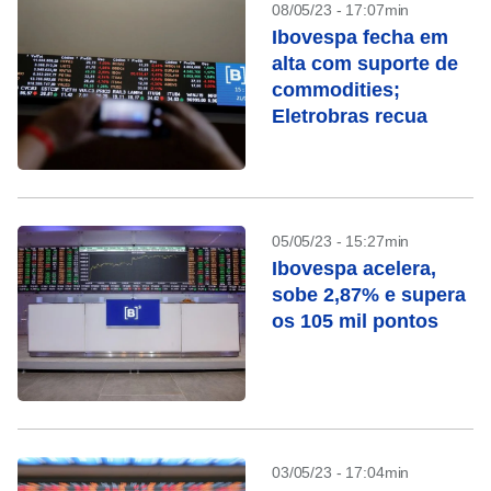
08/05/23 - 17:07min
Ibovespa fecha em
alta com suporte de
commodities;
Eletrobras recua
05/05/23 - 15:27min
Ibovespa acelera,
sobe 2,87% e supera
os 105 mil pontos
03/05/23 - 17:04min