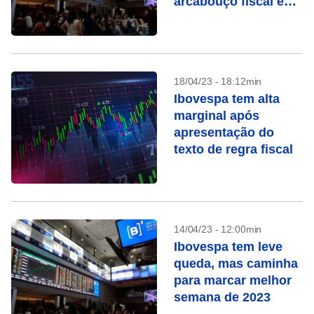
arcabouço fiscal e
queda de Vale
18/04/23 - 18:12min
Ibovespa tem alta
marginal após
apresentação do
texto de regra fiscal
14/04/23 - 12:00min
Ibovespa tem leve
queda, mas caminha
para marcar melhor
semana de 2023