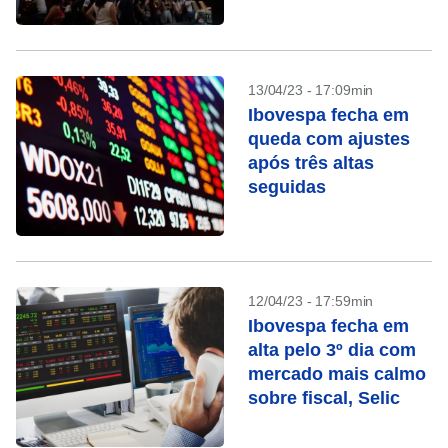
13/04/23 - 17:09min
Ibovespa fecha em
queda com ajustes
após três altas
seguidas
12/04/23 - 17:59min
Ibovespa fecha em
alta pelo 3º dia com
mercado mais calmo
sobre fiscal, Selic