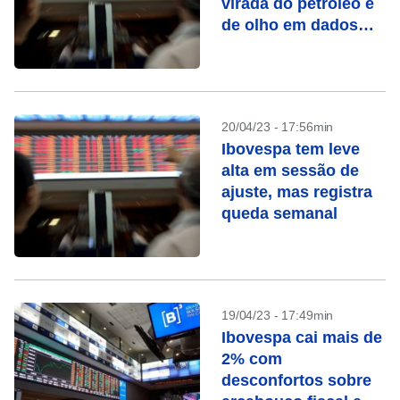
virada do petróleo e
de olho em dados
dos EUA
20/04/23 - 17:56min
Ibovespa tem leve
alta em sessão de
ajuste, mas registra
queda semanal
19/04/23 - 17:49min
Ibovespa cai mais de
2% com
desconfortos sobre