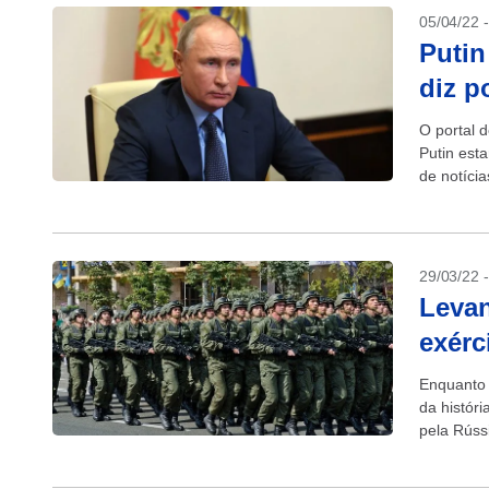
05/04/22 
Putin
diz p
O portal d
Putin est
de notíci
que inclui
29/03/22 
Leva
exérc
Enquanto 
da históri
pela Rússi
conflitos...