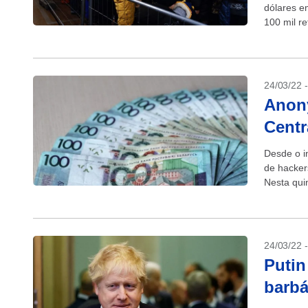
dólares e
100 mil r
norte-ame
24/03/22 
Anon
Centr
Desde o i
de hacker
Nesta quin
afirmar...
24/03/22 
Putin
barbá