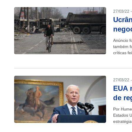
27/03/22 
Ucrân
nego
Anúncio fo
também fo
críticas f
Confira...
27/03/22 
EUA n
de re
Por Hume
Estados U
estratégi
para escla