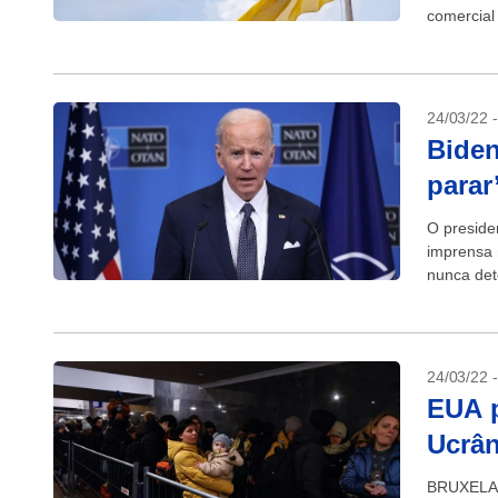
comercial
à...
24/03/22 
Biden
parar
O preside
imprensa 
nunca det
com...
24/03/22 
EUA p
Ucrân
BRUXELAS 