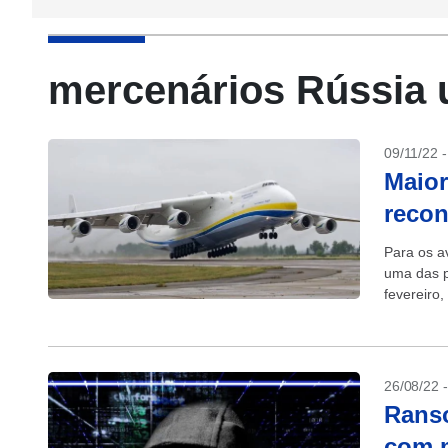
mercenários Rússia 
09/11/22 
Maior
recon
Para os a
uma das p
fevereiro
26/08/22 
Ranso
com m