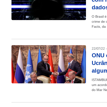
dado
O Brasil 
crime de 
Facts, da
semestre 
22/07/22 
ONU e
Ucrân
algu
ISTAMBUL 
um acordo
do Mar Ne
restaure 