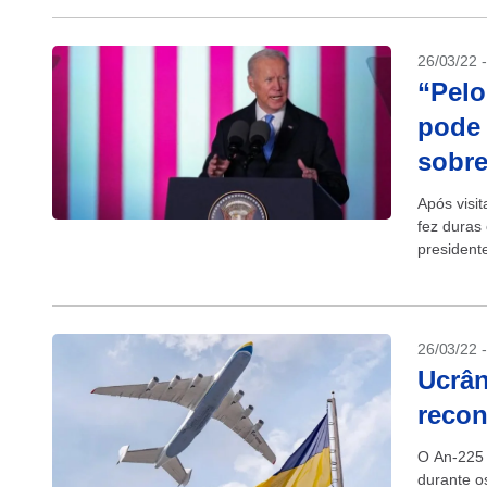
26/03/22 
“Pelo
pode 
sobre
Após visi
fez duras 
president
(26/03) q
26/03/22 
Ucrân
recon
O An-225 
durante os