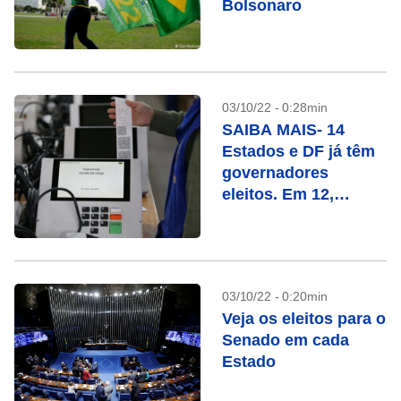
Bolsonaro
03/10/22 - 0:28min
SAIBA MAIS- 14
Estados e DF já têm
governadores
eleitos. Em 12,
haverá segundo
turno. Veja a lista
03/10/22 - 0:20min
Veja os eleitos para o
Senado em cada
Estado