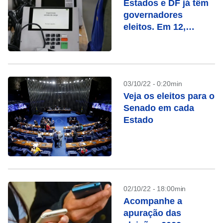
Estados e DF já têm
governadores
eleitos. Em 12,
haverá segundo
turno. Veja a lista
03/10/22 - 0:20min
Veja os eleitos para o
Senado em cada
Estado
02/10/22 - 18:00min
Acompanhe a
apuração das