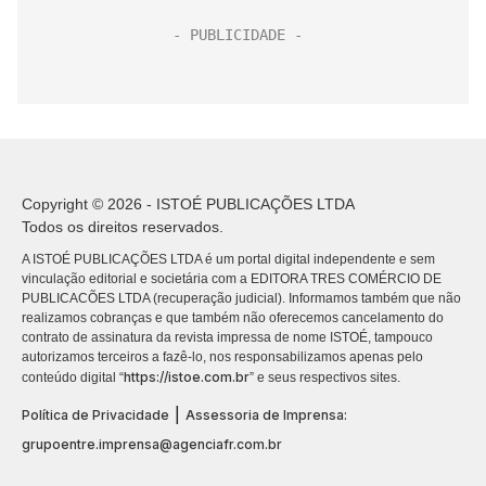
Copyright © 2026 - ISTOÉ PUBLICAÇÕES LTDA
Todos os direitos reservados.
A ISTOÉ PUBLICAÇÕES LTDA é um portal digital independente e sem
vinculação editorial e societária com a EDITORA TRES COMÉRCIO DE
PUBLICACÕES LTDA (recuperação judicial). Informamos também que não
realizamos cobranças e que também não oferecemos cancelamento do
contrato de assinatura da revista impressa de nome ISTOÉ, tampouco
autorizamos terceiros a fazê-lo, nos responsabilizamos apenas pelo
https://istoe.com.br
conteúdo digital “
” e seus respectivos sites.
|
Política de Privacidade
Assessoria de Imprensa:
grupoentre.imprensa@agenciafr.com.br