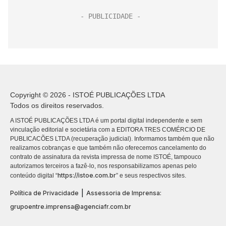
Copyright © 2026 - ISTOÉ PUBLICAÇÕES LTDA
Todos os direitos reservados.
A ISTOÉ PUBLICAÇÕES LTDA é um portal digital independente e sem
vinculação editorial e societária com a EDITORA TRES COMÉRCIO DE
PUBLICACÕES LTDA (recuperação judicial). Informamos também que não
realizamos cobranças e que também não oferecemos cancelamento do
contrato de assinatura da revista impressa de nome ISTOÉ, tampouco
autorizamos terceiros a fazê-lo, nos responsabilizamos apenas pelo
https://istoe.com.br
conteúdo digital “
” e seus respectivos sites.
|
Política de Privacidade
Assessoria de Imprensa:
grupoentre.imprensa@agenciafr.com.br