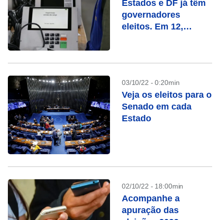
Estados e DF já têm
governadores
eleitos. Em 12,
haverá segundo
turno. Veja a lista
03/10/22 - 0:20min
Veja os eleitos para o
Senado em cada
Estado
02/10/22 - 18:00min
Acompanhe a
apuração das