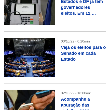
Estados e DF já têm
governadores
eleitos. Em 12,
haverá segundo
turno. Veja a lista
03/10/22 - 0:20min
Veja os eleitos para o
Senado em cada
Estado
02/10/22 - 18:00min
Acompanhe a
apuração das