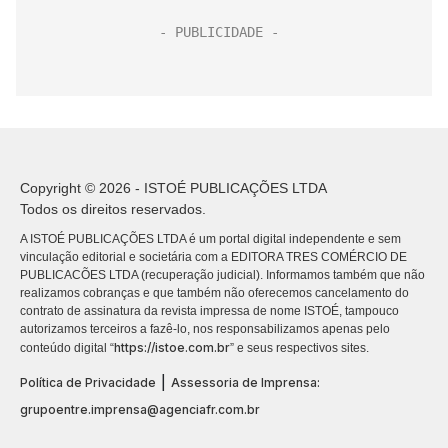
Copyright © 2026 - ISTOÉ PUBLICAÇÕES LTDA
Todos os direitos reservados.
A ISTOÉ PUBLICAÇÕES LTDA é um portal digital independente e sem
vinculação editorial e societária com a EDITORA TRES COMÉRCIO DE
PUBLICACÕES LTDA (recuperação judicial). Informamos também que não
realizamos cobranças e que também não oferecemos cancelamento do
contrato de assinatura da revista impressa de nome ISTOÉ, tampouco
autorizamos terceiros a fazê-lo, nos responsabilizamos apenas pelo
https://istoe.com.br
conteúdo digital “
” e seus respectivos sites.
|
Política de Privacidade
Assessoria de Imprensa:
grupoentre.imprensa@agenciafr.com.br