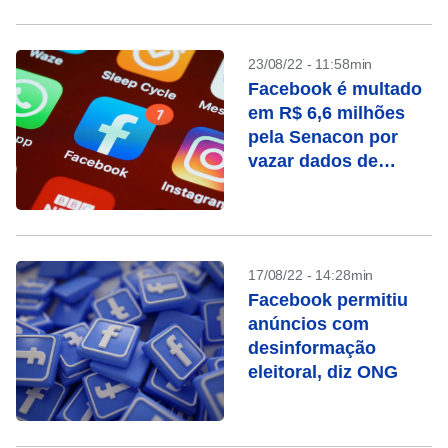
23/08/22 - 11:58min
Facebook é multado
em R$ 6,6 milhões
pela Senacon por
vazar dados de
usuários
17/08/22 - 14:28min
Facebook permitiu
anúncios com
desinformação
eleitoral, diz ONG