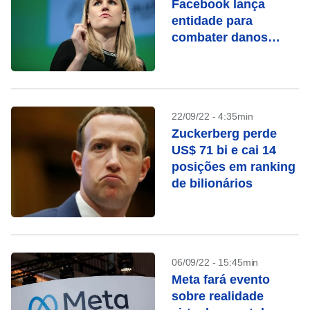
Facebook lança
entidade para
combater danos
causados por redes
sociais
22/09/22 - 4:35min
Zuckerberg perde
US$ 71 bi e cai 14
posições em ranking
de bilionários
06/09/22 - 15:45min
Meta fará evento
sobre realidade