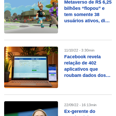
Metaverso de R$ 6,25
bilhões “flopou” e
tem somente 38
usuários ativos, diz
relatório
11/10/22 - 3:30min
Facebook revela
relação de 402
aplicativos que
roubam dados dos
usuários
22/09/22 - 16:13min
Ex-gerente do