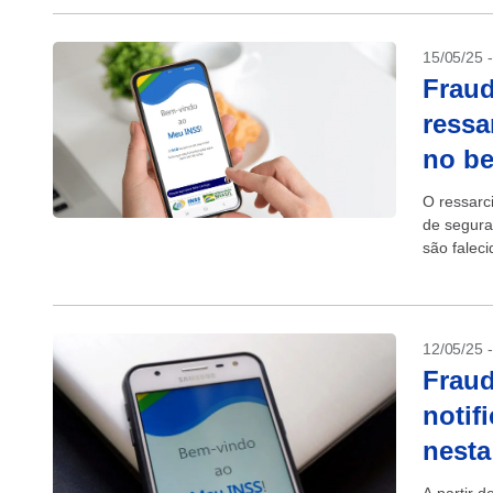
15/05/25 
Fraud
ressa
no be
O ressarc
de segura
são faleci
a devoluçã
12/05/25 
Fraud
notif
nest