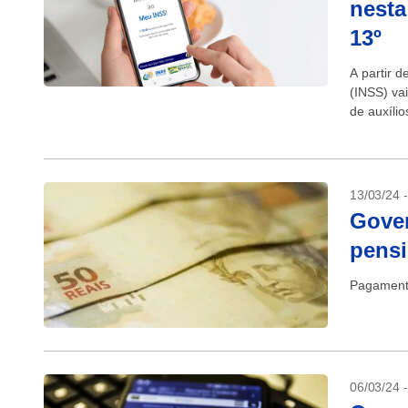
nesta
13º
A partir d
(INSS) va
de auxíli
benefício,.
13/03/24 
Gover
pensi
Pagamento
06/03/24 