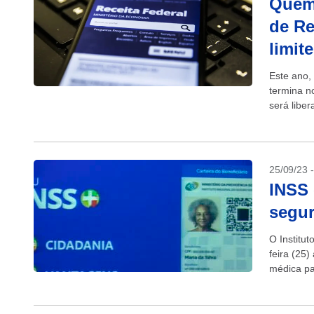
Quem 
de Re
limit
Este ano,
termina n
será libe
25/09/23 
INSS 
segur
O Institu
feira (25
médica pa
(antigo au