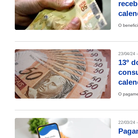
receb
calen
O benefici
23/04/24 
13º d
consu
calen
O pagamen
22/03/24 
Paga