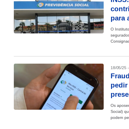
contr
para 
O Institut
segurados
Consignad
empréstim
18/05/25 
Frau
pedir
prese
Os aposen
Social) q
podem ped
O governo 