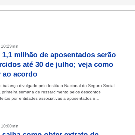
- 10:29min
 1,1 milhão de aposentados serão
rcidos até 30 de julho; veja como
r ao acordo
 balanço divulgado pelo Instituto Nacional do Seguro Social
a primeira semana de ressarcimento pelos descontos
 feitos por entidades associativas a aposentados e
as, 533 mil beneficiários já foram contemplados com...
- 10:00min
 saiba como obter extrato de