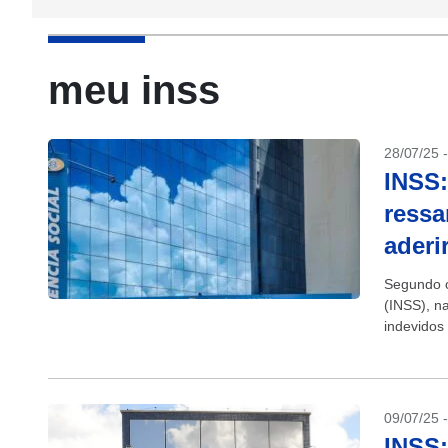
meu inss
28/07/25 
INSS:
ressa
aderi
Segundo o
(INSS), n
indevidos
pensionist
09/07/25 
INSS: