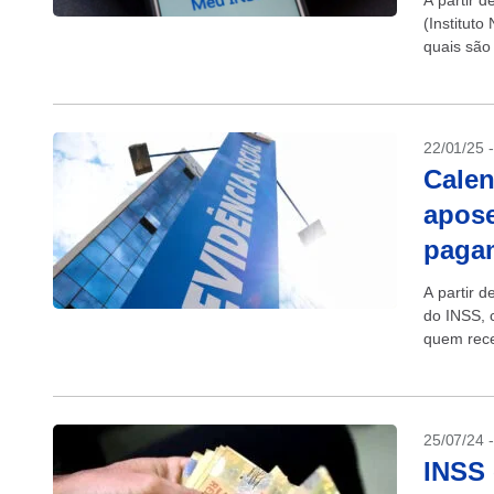
A partir d
(Institut
quais são
o INSS,...
22/01/25 
Calen
apos
paga
A partir d
do INSS, 
quem rece
25/07/24 
INSS 