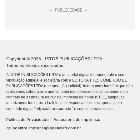
Copyright © 2026 - ISTOÉ PUBLICAÇÕES LTDA
Todos os direitos reservados.
A ISTOÉ PUBLICAÇÕES LTDA é um portal digital independente e sem
vinculação editorial e societária com a EDITORA TRES COMÉRCIO DE
PUBLICACÕES LTDA (recuperação judicial). Informamos também que não
realizamos cobranças e que também não oferecemos cancelamento do
contrato de assinatura da revista impressa de nome ISTOÉ, tampouco
autorizamos terceiros a fazê-lo, nos responsabilizamos apenas pelo
https://istoe.com.br
conteúdo digital “
” e seus respectivos sites.
|
Política de Privacidade
Assessoria de Imprensa:
grupoentre.imprensa@agenciafr.com.br