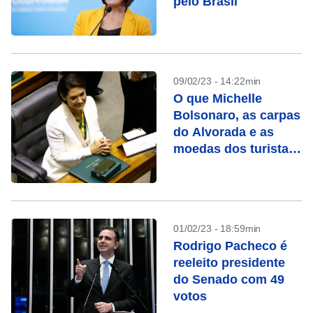
pelo Brasil
09/02/23 - 14:22min
O que Michelle
Bolsonaro, as carpas
do Alvorada e as
moedas dos turistas
têm em comum
01/02/23 - 18:59min
Rodrigo Pacheco é
reeleito presidente
do Senado com 49
votos