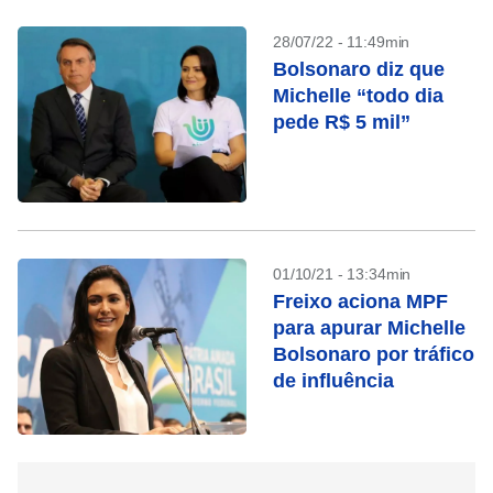
28/07/22 - 11:49min
Bolsonaro diz que
Michelle “todo dia
pede R$ 5 mil”
01/10/21 - 13:34min
Freixo aciona MPF
para apurar Michelle
Bolsonaro por tráfico
de influência