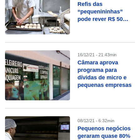
Refis das
“pequenininhas”
pode rever R$ 50
bilhões em dívidas
16/12/21 - 21:43min
Câmara aprova
programa para
dívidas de micro e
pequenas empresas
08/12/21 - 6:32min
Pequenos negócios
geraram quase 80%