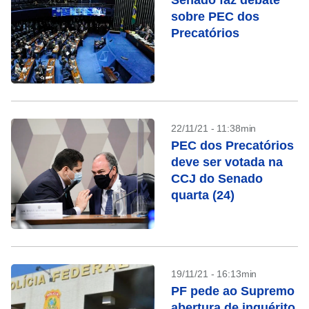
Senado faz debate
sobre PEC dos
Precatórios
22/11/21 - 11:38min
PEC dos Precatórios
deve ser votada na
CCJ do Senado
quarta (24)
19/11/21 - 16:13min
PF pede ao Supremo
abertura de inquérito