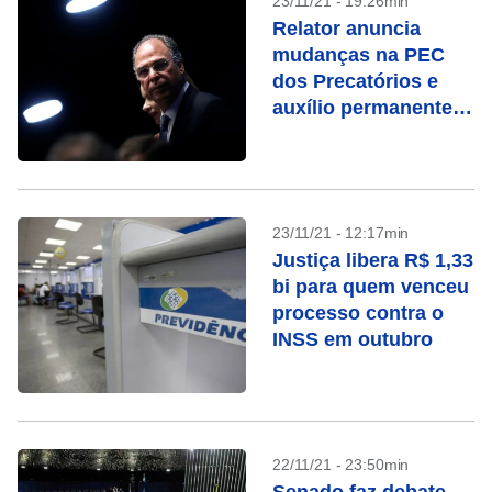
23/11/21 - 19:26min
Relator anuncia
mudanças na PEC
dos Precatórios e
auxílio permanente
de R$400
23/11/21 - 12:17min
Justiça libera R$ 1,33
bi para quem venceu
processo contra o
INSS em outubro
22/11/21 - 23:50min