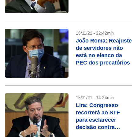
congresso
16/11/21 - 22:42min
João Roma: Reajuste
de servidores não
está no elenco da
PEC dos precatórios
15/11/21 - 14:24min
Lira: Congresso
recorrerá ao STF
para esclarecer
decisão contra
orçamento secreto