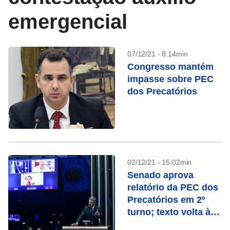
emergencial
07/12/21 - 8:14min
Congresso mantém
impasse sobre PEC
dos Precatórios
02/12/21 - 15:02min
Senado aprova
relatório da PEC dos
Precatórios em 2º
turno; texto volta à
Câmara