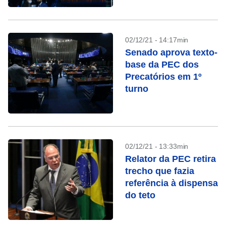
02/12/21 - 14:17min
Senado aprova texto-
base da PEC dos
Precatórios em 1º
turno
02/12/21 - 13:33min
Relator da PEC retira
trecho que fazia
referência à dispensa
do teto