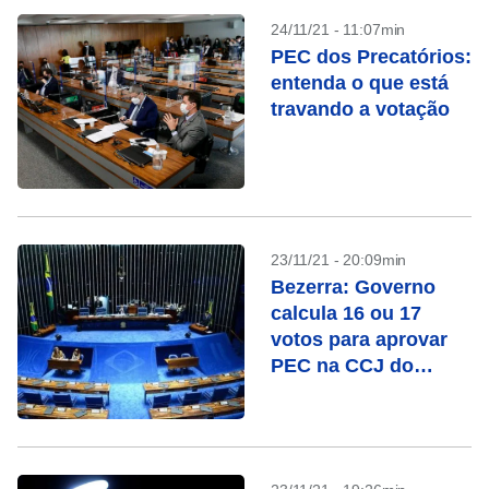
24/11/21 - 11:07min
PEC dos Precatórios:
entenda o que está
travando a votação
23/11/21 - 20:09min
Bezerra: Governo
calcula 16 ou 17
votos para aprovar
PEC na CCJ do
Senado