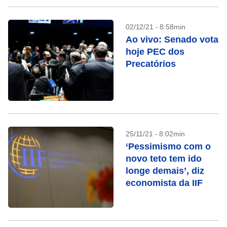
02/12/21 - 8:58min
Ao vivo: Senado vota
hoje PEC dos
Precatórios
25/11/21 - 8:02min
‘Pessimismo com o
novo teto tem ido
longe demais’, diz
economista da IIF