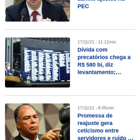
PEC
17/11/21 - 11:12min
Dívida com
precatórios chega a
R$ 580 bi, diz
levantamento;
entenda a bola de
neve
17/11/21 - 8:05min
Promessa de
reajuste gera
ceticismo entre
servidores e ruído no