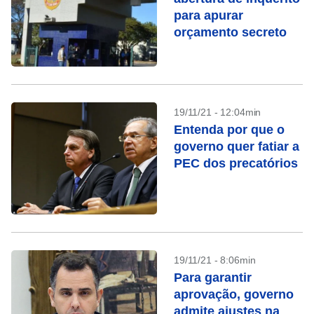
para apurar
orçamento secreto
19/11/21 - 12:04min
Entenda por que o
governo quer fatiar a
PEC dos precatórios
19/11/21 - 8:06min
Para garantir
aprovação, governo
admite ajustes na