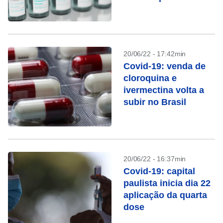
do Brasil
20/06/22 - 17:42min
Covid-19: venda de
cloroquina e
ivermectina volta a
subir no Brasil
20/06/22 - 16:37min
Covid-19: capital
paulista inicia dia 22
aplicação da quarta
dose