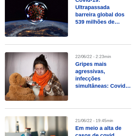
Covid-19:
Ultrapassada
barreira global dos
539 milhões de
casos
22/06/22 - 2:23min
Gripes mais
agressivas,
infecções
simultâneas: Covid
alterou o
comportamento dos
vírus
21/06/22 - 19:45min
Em meio a alta de
casos de covid,