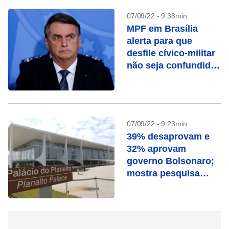
07/09/22 - 9:38min
MPF em Brasília
alerta para que
desfile cívico-militar
não seja confundido
como ato político-
partidário
07/09/22 - 9:23min
39% desaprovam e
32% aprovam
governo Bolsonaro;
mostra pesquisa
Genial/Quaest