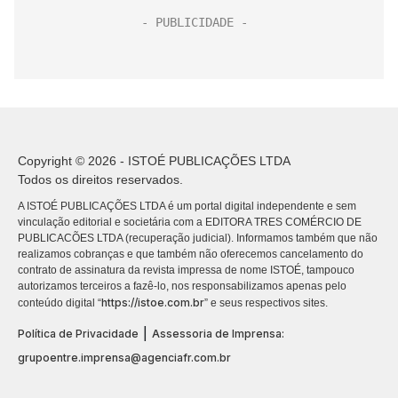
Copyright © 2026 - ISTOÉ PUBLICAÇÕES LTDA
Todos os direitos reservados.
A ISTOÉ PUBLICAÇÕES LTDA é um portal digital independente e sem
vinculação editorial e societária com a EDITORA TRES COMÉRCIO DE
PUBLICACÕES LTDA (recuperação judicial). Informamos também que não
realizamos cobranças e que também não oferecemos cancelamento do
contrato de assinatura da revista impressa de nome ISTOÉ, tampouco
autorizamos terceiros a fazê-lo, nos responsabilizamos apenas pelo
https://istoe.com.br
conteúdo digital “
” e seus respectivos sites.
|
Política de Privacidade
Assessoria de Imprensa:
grupoentre.imprensa@agenciafr.com.br