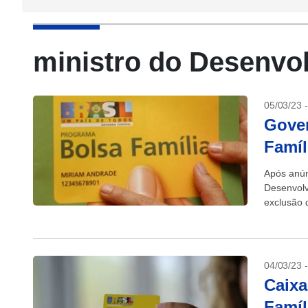
ministro do Desenvo
05/03/23 
Gover
Famíl
Após anún
Desenvolv
exclusão 
indevida. 
04/03/23 
Caixa
Famíl