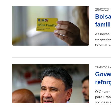
28/02/23 
Bolsa
famíl
As novas 
na quinta-
retomar a
valor extr
26/02/23 
Gover
refor
O Governo
para Esta
socioassis
montante.