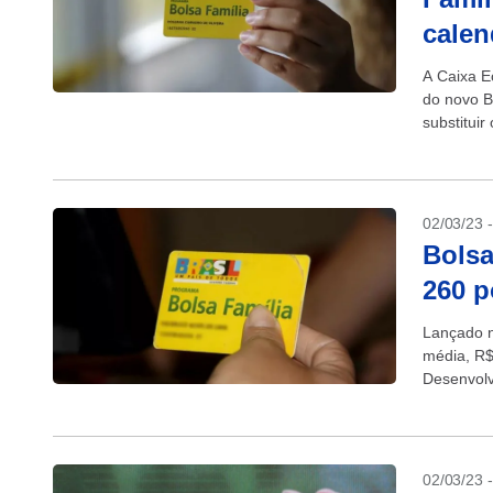
calen
A Caixa E
do novo B
substituir
02/03/23 
Bolsa
260 p
Lançado ne
média, R$
Desenvolv
Wellington
02/03/23 