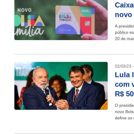
Caixa
novo 
A preside
público es
20 de mar
02/03/23 
Lula 
com v
R$ 50
O presiden
novo Bols
define os