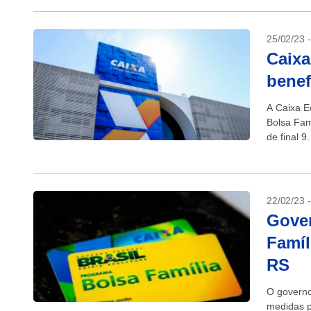
25/02/23 
Caixa
benef
A Caixa E
Bolsa Fam
de final 
22/02/23 
Gover
Famíl
RS
O governo
medidas p