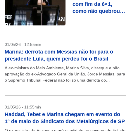
com fim da 6×1,
como não quebrou
com férias de 30 dias
01/05/26 - 12:55min
Marina: derrota com Messias não foi para o
presidente Lula, quem perdeu foi o Brasil
A ex-ministra do Meio Ambiente, Marina Silva, disseque a não
aprovação do ex-Advogado Geral da União, Jorge Messias, para
o Supremo Tribunal Federal não foi só uma derrota do
presidente Lula, mas uma derrota...
01/05/26 - 11:55min
Haddad, Tebet e Marina chegam em evento do
1º de maio do Sindicato dos Metalúrgicos de SP
O ex-ministro da Fazenda e pré-candidato ao governo do Estado