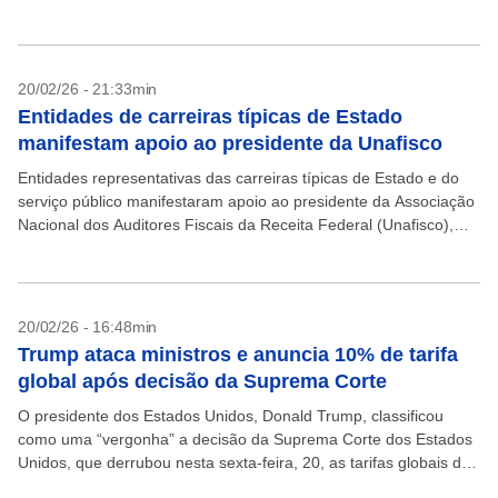
Supremo Tribunal Federal (STF) Alexandre de Moraes, pedindo
a apuração...
20/02/26 - 21:33min
Entidades de carreiras típicas de Estado
manifestam apoio ao presidente da Unafisco
Entidades representativas das carreiras típicas de Estado e do
serviço público manifestaram apoio ao presidente da Associação
Nacional dos Auditores Fiscais da Receita Federal (Unafisco),
Kléber Cabral, após ele ser intimado a prestar esclarecimentos...
20/02/26 - 16:48min
Trump ataca ministros e anuncia 10% de tarifa
global após decisão da Suprema Corte
O presidente dos Estados Unidos, Donald Trump, classificou
como uma “vergonha” a decisão da Suprema Corte dos Estados
Unidos, que derrubou nesta sexta-feira, 20, as tarifas globais de
longo alcance. Trump descreveu a decisão...