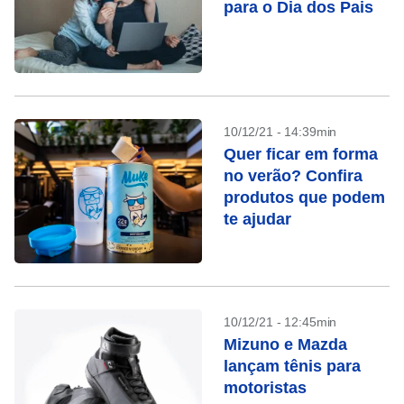
para o Dia dos Pais
10/12/21 - 14:39min
Quer ficar em forma
no verão? Confira
produtos que podem
te ajudar
10/12/21 - 12:45min
Mizuno e Mazda
lançam tênis para
motoristas