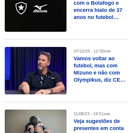
com o Botafogo e
encerra hiato de 37
anos no futebol
brasileiro
07/12/25 - 12:00min
Vamos voltar ao
futebol, mas com
Mizuno e não com
Olympikus, diz CEO
da Vulcabras
11/08/23 - 18:51min
Veja sugestões de
presentes em conta