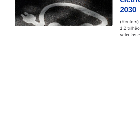
2030
(Reuters)
1,2 trilh
veículos 
acordo co