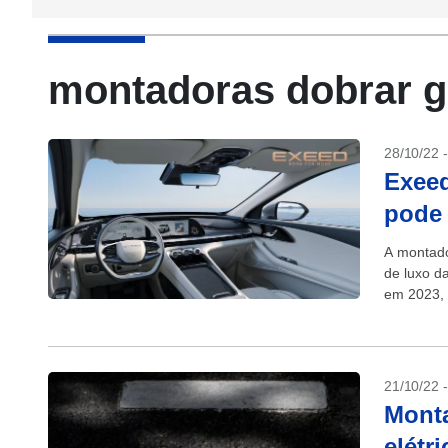
montadoras dobrar g
28/10/22 
Exeed
pode 
A montado
de luxo d
em 2023, 
21/10/22 
Monta
elétr