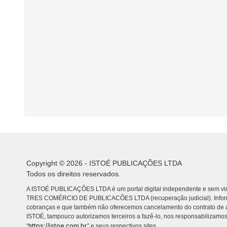
Copyright © 2026 - ISTOÉ PUBLICAÇÕES LTDA
Todos os direitos reservados.
A ISTOÉ PUBLICAÇÕES LTDA é um portal digital independente e sem vin
TRES COMÉRCIO DE PUBLICACÕES LTDA (recuperação judicial). Info
cobranças e que também não oferecemos cancelamento do contrato de a
ISTOÉ, tampouco autorizamos terceiros a fazê-lo, nos responsabilizamos
https://istoe.com.br
“
” e seus respectivos sites.