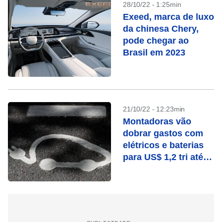
28/10/22 - 1:25min
Exeed, marca de luxo
da chinesa Chery,
pode chegar ao
Brasil em 2023
21/10/22 - 12:23min
Montadoras vão
dobrar gastos com
elétricos e baterias
para US$ 1,2 tri até
2030