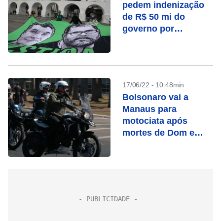
pedem indenização
de R$ 50 mi do
governo por
desestruturação da
Funai
17/06/22 - 10:48min
Bolsonaro vai a
Manaus para
motociata após
mortes de Dom e
Bruno