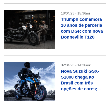
18/04/23 - 15:36min
Triumph comemora
10 anos de parceria
com DGR com nova
Bonneville T120
02/04/23 - 14:26min
Nova Suzuki GSX-
S1000 chega ao
Brasil com três
opções de cores;
veja o preço