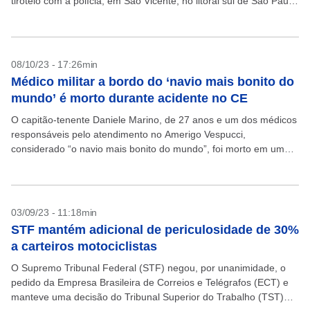
tiroteio com a polícia, em São Vicente, no litoral sul de São Paulo.
Ele...
08/10/23 - 17:26min
Médico militar a bordo do ‘navio mais bonito do
mundo’ é morto durante acidente no CE
O capitão-tenente Daniele Marino, de 27 anos e um dos médicos
responsáveis pelo atendimento no Amerigo Vespucci,
considerado “o navio mais bonito do mundo”, foi morto em um
acidente de trânsito quando estava na...
03/09/23 - 11:18min
STF mantém adicional de periculosidade de 30%
a carteiros motociclistas
O Supremo Tribunal Federal (STF) negou, por unanimidade, o
pedido da Empresa Brasileira de Correios e Telégrafos (ECT) e
manteve uma decisão do Tribunal Superior do Trabalho (TST)