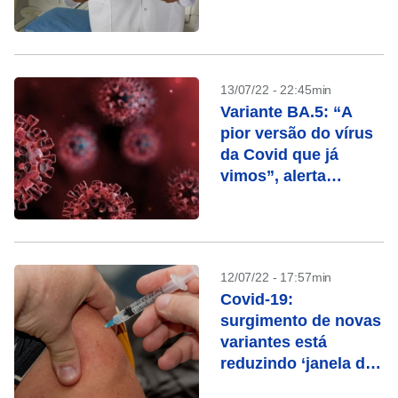
13/07/22 - 22:45min
Variante BA.5: “A
pior versão do vírus
da Covid que já
vimos”, alerta
especialista
12/07/22 - 17:57min
Covid-19:
surgimento de novas
variantes está
reduzindo ‘janela de
imunidade’