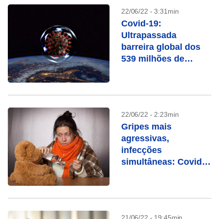
22/06/22 - 3:31min
Covid-19:
Ultrapassada
barreira global dos
539 milhões de
casos
22/06/22 - 2:23min
Gripes mais
agressivas,
infecções
simultâneas: Covid
alterou o
comportamento dos
vírus
21/06/22 - 19:45min