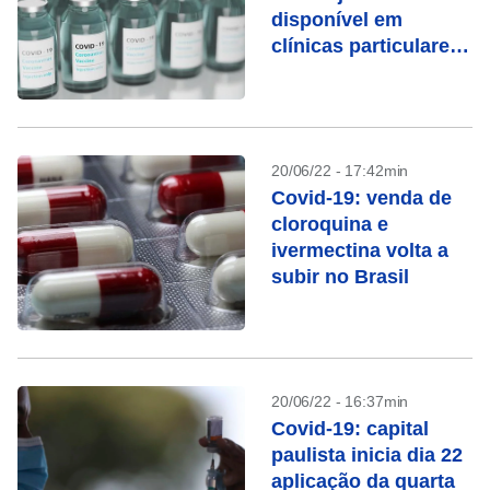
disponível em
clínicas particulares
do Brasil
20/06/22 - 17:42min
Covid-19: venda de
cloroquina e
ivermectina volta a
subir no Brasil
20/06/22 - 16:37min
Covid-19: capital
paulista inicia dia 22
aplicação da quarta