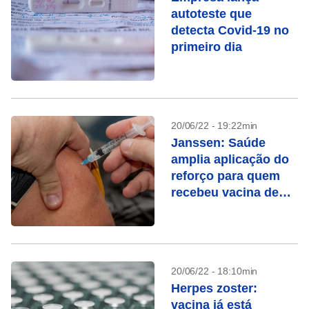
autoteste que
detecta Covid-19 no
primeiro dia
20/06/22 - 19:22min
Janssen: Saúde
amplia aplicação do
reforço para quem
recebeu vacina de
dose única
20/06/22 - 18:10min
Herpes zoster:
vacina já está