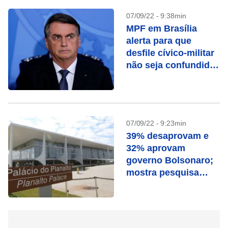
07/09/22 - 9:38min
MPF em Brasília
alerta para que
desfile cívico-militar
não seja confundido
como ato político-
partidário
07/09/22 - 9:23min
39% desaprovam e
32% aprovam
governo Bolsonaro;
mostra pesquisa
Genial/Quaest