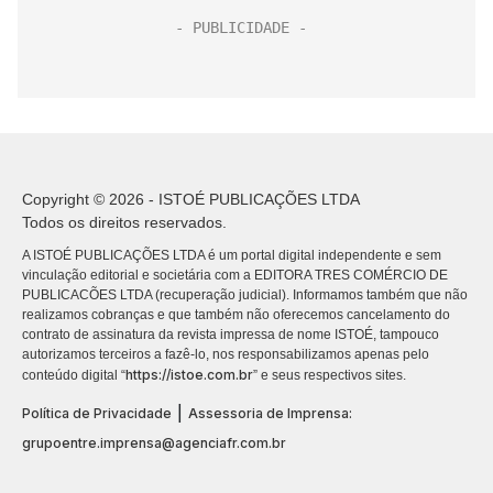
Copyright © 2026 - ISTOÉ PUBLICAÇÕES LTDA
Todos os direitos reservados.
A ISTOÉ PUBLICAÇÕES LTDA é um portal digital independente e sem
vinculação editorial e societária com a EDITORA TRES COMÉRCIO DE
PUBLICACÕES LTDA (recuperação judicial). Informamos também que não
realizamos cobranças e que também não oferecemos cancelamento do
contrato de assinatura da revista impressa de nome ISTOÉ, tampouco
autorizamos terceiros a fazê-lo, nos responsabilizamos apenas pelo
https://istoe.com.br
conteúdo digital “
” e seus respectivos sites.
|
Política de Privacidade
Assessoria de Imprensa:
grupoentre.imprensa@agenciafr.com.br