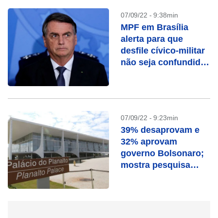
07/09/22 - 9:38min
MPF em Brasília
alerta para que
desfile cívico-militar
não seja confundido
como ato político-
partidário
07/09/22 - 9:23min
39% desaprovam e
32% aprovam
governo Bolsonaro;
mostra pesquisa
Genial/Quaest