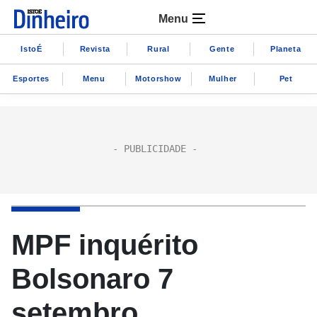
Menu
IstoÉ
Revista
Rural
Gente
Planeta
Esportes
Menu
Motorshow
Mulher
Pet
MPF inquérito
Bolsonaro 7
setembro