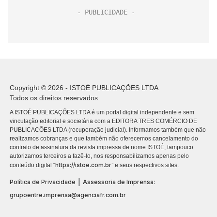
Copyright © 2026 - ISTOÉ PUBLICAÇÕES LTDA
Todos os direitos reservados.
A ISTOÉ PUBLICAÇÕES LTDA é um portal digital independente e sem
vinculação editorial e societária com a EDITORA TRES COMÉRCIO DE
PUBLICACÕES LTDA (recuperação judicial). Informamos também que não
realizamos cobranças e que também não oferecemos cancelamento do
contrato de assinatura da revista impressa de nome ISTOÉ, tampouco
autorizamos terceiros a fazê-lo, nos responsabilizamos apenas pelo
https://istoe.com.br
conteúdo digital “
” e seus respectivos sites.
|
Política de Privacidade
Assessoria de Imprensa:
grupoentre.imprensa@agenciafr.com.br