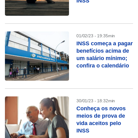
INSS
01/02/23 - 19:35min
INSS começa a pagar
benefícios acima de
um salário mínimo;
confira o calendário
30/01/23 - 18:32min
Conheça os novos
meios de prova de
vida aceitos pelo
INSS