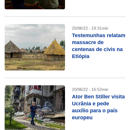
20/06/22 - 19:31min
Testemunhas relatam
massacre de
centenas de civis na
Etiópia
20/06/22 - 16:52min
Ator Ben Stiller visita
Ucrânia e pede
auxílio para o país
europeu