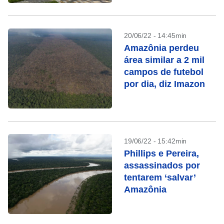
20/06/22 - 14:45min
Amazônia perdeu
área similar a 2 mil
campos de futebol
por dia, diz Imazon
19/06/22 - 15:42min
Phillips e Pereira,
assassinados por
tentarem ‘salvar’
Amazônia