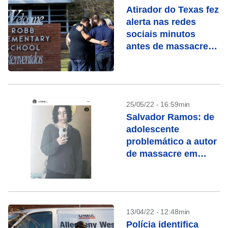
Atirador do Texas fez
alerta nas redes
sociais minutos
antes de massacre
em escola
25/05/22 - 16:59min
Salvador Ramos: de
adolescente
problemático a autor
de massacre em
escola
13/04/22 - 12:48min
Polícia identifica