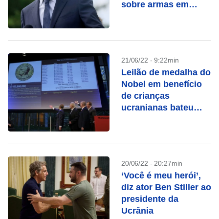
sobre armas em
décadas
21/06/22 - 9:22min
Leilão de medalha do
Nobel em benefício
de crianças
ucranianas bateu
todos os recordes
20/06/22 - 20:27min
‘Você é meu herói’,
diz ator Ben Stiller ao
presidente da
Ucrânia