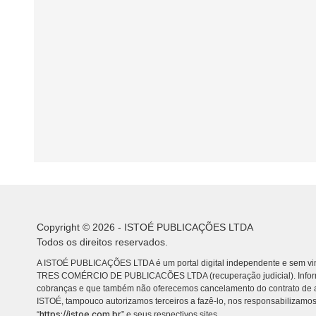
Copyright © 2026 - ISTOÉ PUBLICAÇÕES LTDA
Todos os direitos reservados.
A ISTOÉ PUBLICAÇÕES LTDA é um portal digital independente e sem vin
TRES COMÉRCIO DE PUBLICACÕES LTDA (recuperação judicial). Info
cobranças e que também não oferecemos cancelamento do contrato de a
ISTOÉ, tampouco autorizamos terceiros a fazê-lo, nos responsabilizamos
https://istoe.com.br
“
” e seus respectivos sites.