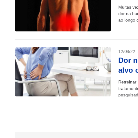
Muitas ve
dor na bu
ao longo d
12/08/22 
Dor n
alvo 
Retreinar
tratament
pesquisad
e da Neur