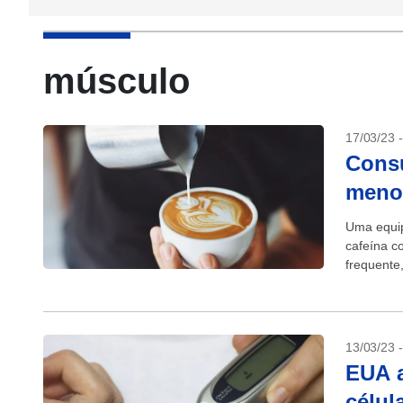
músculo
17/03/23 
Consu
menor
Uma equip
cafeína c
frequente
13/03/23 
EUA a
célul