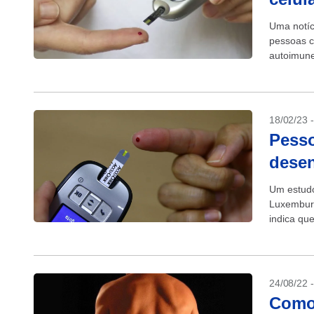
Uma notíc
pessoas c
autoimune
18/02/23 
Pesso
desen
Um estudo
Luxemburg
indica qu
relação, d
24/08/22 
Como 