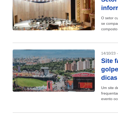
infor
O setor c
se compar
composto 
A constat
14/10/23 
Site 
golpe
dicas
Um site d
frequenta
evento oc
de...