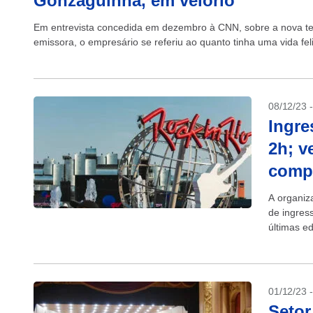
Gonzaguinha, em velório
Em entrevista concedida em dezembro à CNN, sobre a nova t
emissora, o empresário se referiu ao quanto tinha uma vida feliz
08/12/23 
Ingre
2h; v
comp
A organiza
de ingres
últimas ed
01/12/23 
Setor