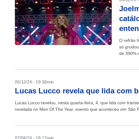
Joel
catál
enten
O refrão h
só grudou
de 390% n
05/12/24 - 19:38min
Lucas Lucco revela que lida com bip
Lucas Lucco revelou, nesta quarta-feira, 4, que lida com trans
revelada no Men Of The Year, evento que aconteceu em São P
07/04/24 - 18:12min