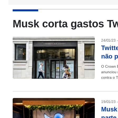
Musk corta gastos Tw
24/01/23 
Twitt
não p
O Crown E
anunciou 
contra o T
19/01/23 
Musk 
parte