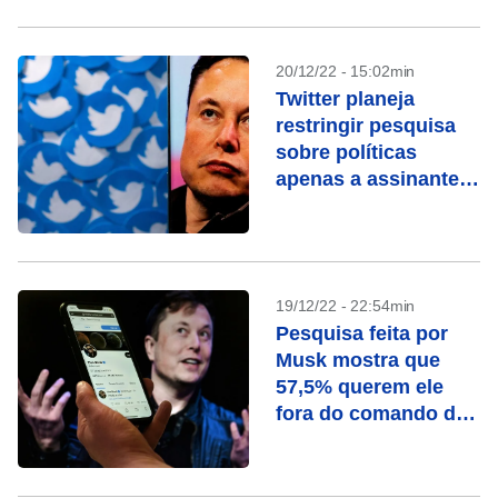
20/12/22 - 15:02min
Twitter planeja
restringir pesquisa
sobre políticas
apenas a assinantes,
diz Musk
19/12/22 - 22:54min
Pesquisa feita por
Musk mostra que
57,5% querem ele
fora do comando do
Twitter