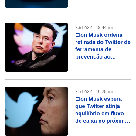
23/12/22 - 19:44min
Elon Musk ordena
retirada do Twitter de
ferramenta de
prevenção ao
suicídio, dizem
fontes
21/12/22 - 16:25min
Elon Musk espera
que Twitter atinja
equilíbrio em fluxo
de caixa no próximo
ano