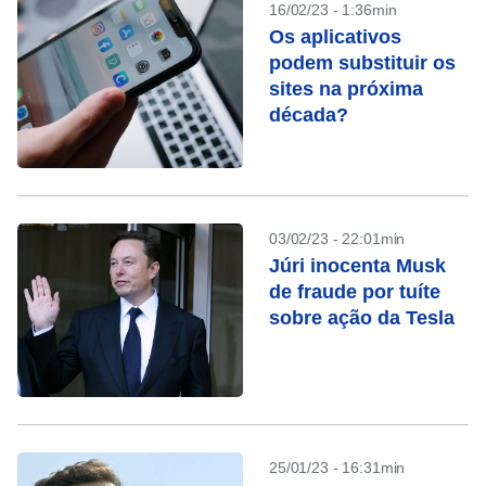
16/02/23 - 1:36min
Os aplicativos
podem substituir os
sites na próxima
década?
03/02/23 - 22:01min
Júri inocenta Musk
de fraude por tuíte
sobre ação da Tesla
25/01/23 - 16:31min