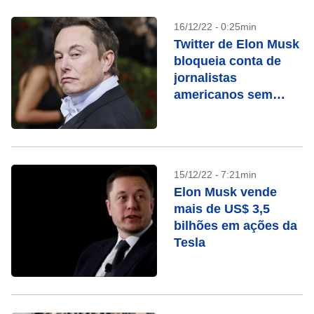
16/12/22 - 0:25min
Twitter de Elon Musk
bloqueia conta de
jornalistas
americanos sem
explicação
15/12/22 - 7:21min
Elon Musk vende
mais de US$ 3,5
bilhões em ações da
Tesla