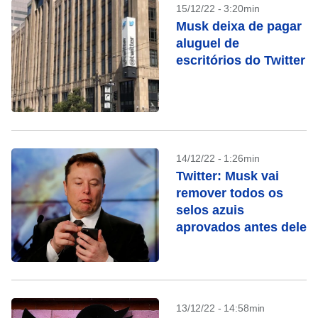
15/12/22 - 3:20min
Musk deixa de pagar
aluguel de
escritórios do Twitter
14/12/22 - 1:26min
Twitter: Musk vai
remover todos os
selos azuis
aprovados antes dele
13/12/22 - 14:58min