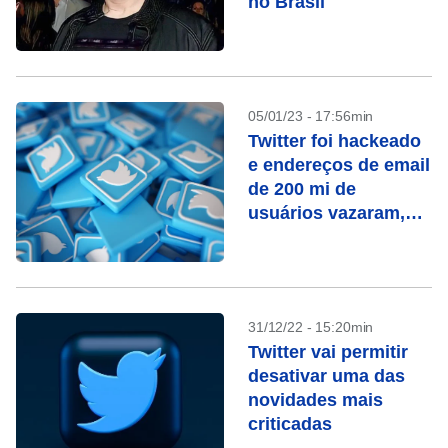
no Brasil
05/01/23 - 17:56min
Twitter foi hackeado
e endereços de email
de 200 mi de
usuários vazaram,
diz pesquisador
31/12/22 - 15:20min
Twitter vai permitir
desativar uma das
novidades mais
criticadas