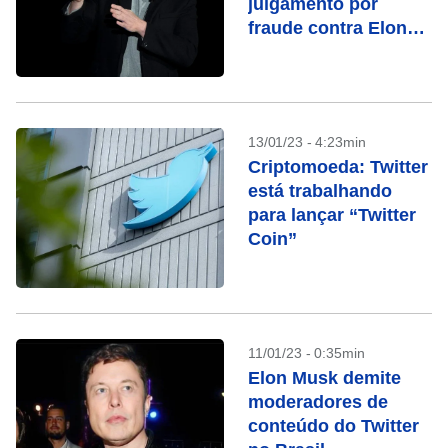
julgamento por
fraude contra Elon
Musk
13/01/23 - 4:23min
Criptomoeda: Twitter
está trabalhando
para lançar “Twitter
Coin”
11/01/23 - 0:35min
Elon Musk demite
moderadores de
conteúdo do Twitter