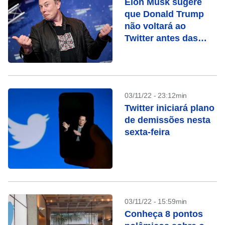
Elon Musk sugere
que Donald Trump
não voltará ao
Twitter antes das
eleições
03/11/22 - 23:12min
Twitter iniciará plano
de demissões nesta
sexta-feira
03/11/22 - 15:59min
Conheça 8 pontos