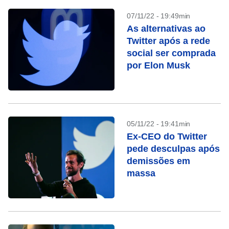
07/11/22 - 19:49min
As alternativas ao
Twitter após a rede
social ser comprada
por Elon Musk
05/11/22 - 19:41min
Ex-CEO do Twitter
pede desculpas após
demissões em
massa