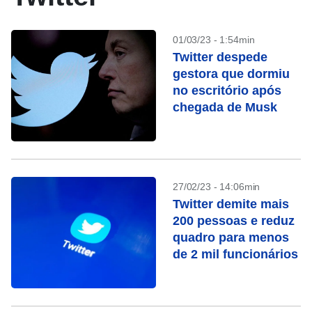
01/03/23 - 1:54min
Twitter despede
gestora que dormiu
no escritório após
chegada de Musk
27/02/23 - 14:06min
Twitter demite mais
200 pessoas e reduz
quadro para menos
de 2 mil funcionários