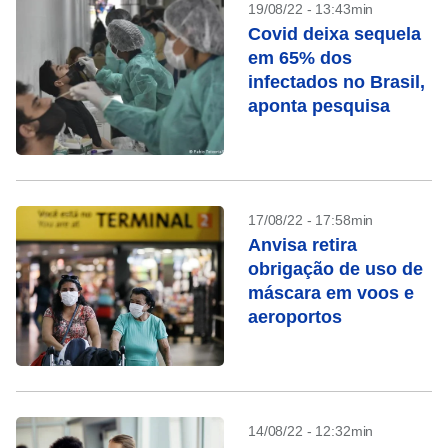
19/08/22 - 13:43min
Covid deixa sequela
em 65% dos
infectados no Brasil,
aponta pesquisa
17/08/22 - 17:58min
Anvisa retira
obrigação de uso de
máscara em voos e
aeroportos
14/08/22 - 12:32min