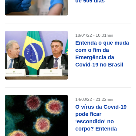
de 505 dias
18/04/22 - 10:01min
Entenda o que muda
com o fim da
Emergência da
Covid-19 no Brasil
14/03/22 - 21:22min
O vírus da Covid-19
pode ficar
‘escondido’ no
corpo? Entenda