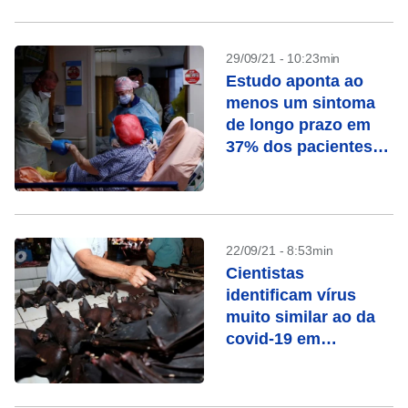
29/09/21 - 10:23min
Estudo aponta ao
menos um sintoma
de longo prazo em
37% dos pacientes
de Covid-19
22/09/21 - 8:53min
Cientistas
identificam vírus
muito similar ao da
covid-19 em
morcegos no Laos