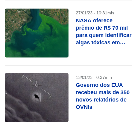
27/01/23 - 10:31min
NASA oferece
prêmio de R$ 70 mil
para quem identificar
algas tóxicas em
fotos
13/01/23 - 0:37min
Governo dos EUA
recebeu mais de 350
novos relatórios de
OVNIs