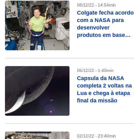
08/12/22 - 14:54min
Colgate fecha acordo
com a NASA para
desenvolver
produtos em base
espacial
06/12/22 - 1:40min
Capsula da NASA
completa 2 voltas na
Lua e chega à etapa
final da missão
02/12/22 - 23:40min