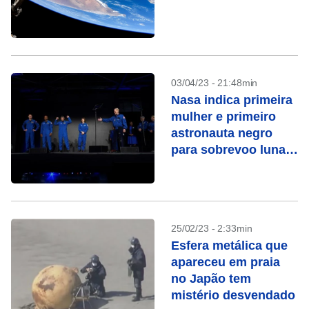
03/04/23 - 21:48min
Nasa indica primeira
mulher e primeiro
astronauta negro
para sobrevoo lunar
com a Artemis 2
25/02/23 - 2:33min
Esfera metálica que
apareceu em praia
no Japão tem
mistério desvendado