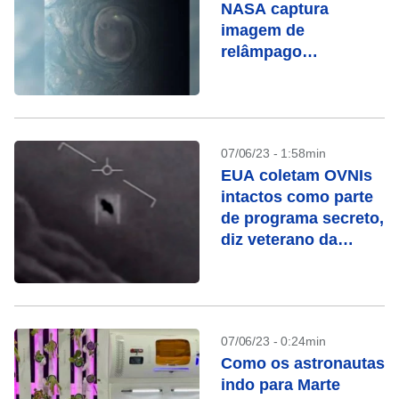
NASA captura
imagem de
relâmpago
fantasmagórico em
Júpiter
07/06/23 - 1:58min
EUA coletam OVNIs
intactos como parte
de programa secreto,
diz veterano da
Força Aérea
07/06/23 - 0:24min
Como os astronautas
indo para Marte