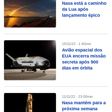
Nasa está a caminho
da Lua após
lançamento épico
15/11/22 - 1:40min
Avião espacial dos
EUA encerra missão
secreta após 900
dias em órbita
11/11/22 - 23:00min
Nasa mantém para a
próxima semana