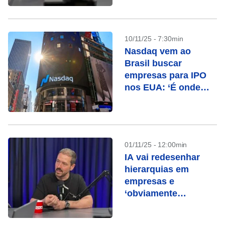
10/11/25 - 7:30min
Nasdaq vem ao
Brasil buscar
empresas para IPO
nos EUA: ‘É onde
está o dinheiro’
01/11/25 - 12:00min
IA vai redesenhar
hierarquias em
empresas e
‘obviamente
eliminará’ empregos,
diz CEO da Zenvia