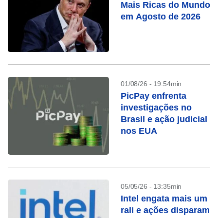
Mais Ricas do Mundo
em Agosto de 2026
01/08/26 - 19:54min
PicPay enfrenta
investigações no
Brasil e ação judicial
nos EUA
05/05/26 - 13:35min
Intel engata mais um
rali e ações disparam